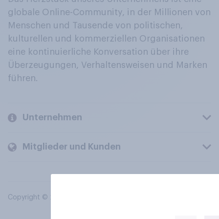
globale Online-Community, in der Millionen von
Menschen und Tausende von politischen,
kulturellen und kommerziellen Organisationen
eine kontinuierliche Konversation über ihre
Überzeugungen, Verhaltensweisen und Marken
führen.
Unternehmen
Mitglieder und Kunden
Copyright © 2026 YouGov PLC. Alle Rechte vorbehalten.