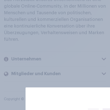
globale Online-Community, in der Millionen von
Menschen und Tausende von politischen,
kulturellen und kommerziellen Organisationen
eine kontinuierliche Konversation über ihre
Überzeugungen, Verhaltensweisen und Marken
führen.
Unternehmen
Mitglieder und Kunden
Copyright © 2026 YouGov PLC. Alle Rechte vorbehalten.