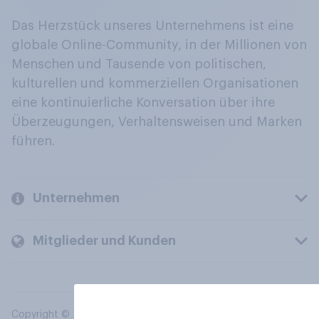
Das Herzstück unseres Unternehmens ist eine
globale Online-Community, in der Millionen von
Menschen und Tausende von politischen,
kulturellen und kommerziellen Organisationen
eine kontinuierliche Konversation über ihre
Überzeugungen, Verhaltensweisen und Marken
führen.
Unternehmen
Mitglieder und Kunden
Copyright © 2026 YouGov PLC. Alle Rechte vorbehalten.