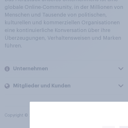
globale Online-Community, in der Millionen von
Menschen und Tausende von politischen,
kulturellen und kommerziellen Organisationen
eine kontinuierliche Konversation über ihre
Überzeugungen, Verhaltensweisen und Marken
führen.
Unternehmen
Mitglieder und Kunden
Copyright © 2026 YouGov PLC. Alle Rechte vorbehalten.