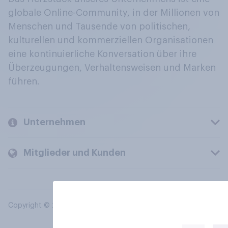
globale Online-Community, in der Millionen von
Menschen und Tausende von politischen,
kulturellen und kommerziellen Organisationen
eine kontinuierliche Konversation über ihre
Überzeugungen, Verhaltensweisen und Marken
führen.
Unternehmen
Mitglieder und Kunden
Copyright © 2026 YouGov PLC. Alle Rechte vorbehalten.