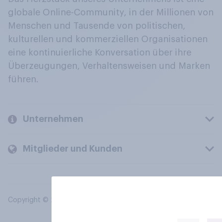
globale Online-Community, in der Millionen von
Menschen und Tausende von politischen,
kulturellen und kommerziellen Organisationen
eine kontinuierliche Konversation über ihre
Überzeugungen, Verhaltensweisen und Marken
führen.
Unternehmen
Mitglieder und Kunden
Copyright © 2026 YouGov PLC. Alle Rechte vorbehalten.