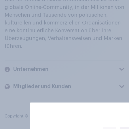
globale Online-Community, in der Millionen von
Menschen und Tausende von politischen,
kulturellen und kommerziellen Organisationen
eine kontinuierliche Konversation über ihre
Überzeugungen, Verhaltensweisen und Marken
führen.
Unternehmen
Mitglieder und Kunden
Copyright © 2026 YouGov PLC. Alle Rechte vorbehalten.