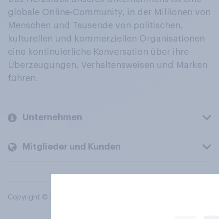
globale Online-Community, in der Millionen von
Menschen und Tausende von politischen,
kulturellen und kommerziellen Organisationen
eine kontinuierliche Konversation über ihre
Überzeugungen, Verhaltensweisen und Marken
führen.
Unternehmen
Mitglieder und Kunden
Copyright © 2026 YouGov PLC. Alle Rechte vorbehalten.