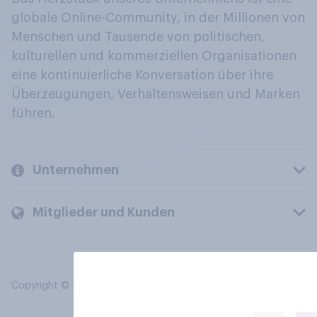
globale Online-Community, in der Millionen von
Menschen und Tausende von politischen,
kulturellen und kommerziellen Organisationen
eine kontinuierliche Konversation über ihre
Überzeugungen, Verhaltensweisen und Marken
führen.
Unternehmen
Mitglieder und Kunden
Copyright © 2026 YouGov PLC. Alle Rechte vorbehalten.