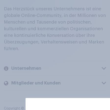
Das Herzstück unseres Unternehmens ist eine
globale Online-Community, in der Millionen von
Menschen und Tausende von politischen,
kulturellen und kommerziellen Organisationen
eine kontinuierliche Konversation über ihre
Überzeugungen, Verhaltensweisen und Marken
führen.
Unternehmen
Mitglieder und Kunden
Copyright © 2026 YouGov PLC. Alle Rechte vorbehalten.