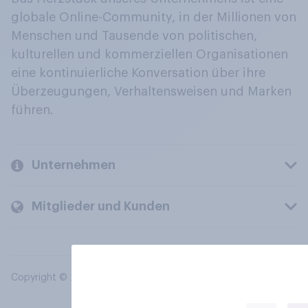
globale Online-Community, in der Millionen von
Menschen und Tausende von politischen,
kulturellen und kommerziellen Organisationen
eine kontinuierliche Konversation über ihre
Überzeugungen, Verhaltensweisen und Marken
führen.
Unternehmen
Mitglieder und Kunden
Copyright © 2026 YouGov PLC. Alle Rechte vorbehalten.