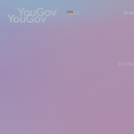
DE
Bra
Entd