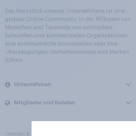
Das Herzstück unseres Unternehmens ist eine
globale Online-Community, in der Millionen von
Menschen und Tausende von politischen,
kulturellen und kommerziellen Organisationen
eine kontinuierliche Konversation über ihre
Überzeugungen, Verhaltensweisen und Marken
führen.
Unternehmen
Mitglieder und Kunden
Copyright © 2026 YouGov PLC. Alle Rechte vorbehalten.