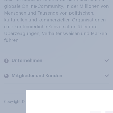
globale Online-Community, in der Millionen von
Menschen und Tausende von politischen,
kulturellen und kommerziellen Organisationen
eine kontinuierliche Konversation über ihre
Überzeugungen, Verhaltensweisen und Marken
führen.
Unternehmen
Mitglieder und Kunden
Copyright © 2026 YouGov PLC. Alle Rechte vorbehalten.