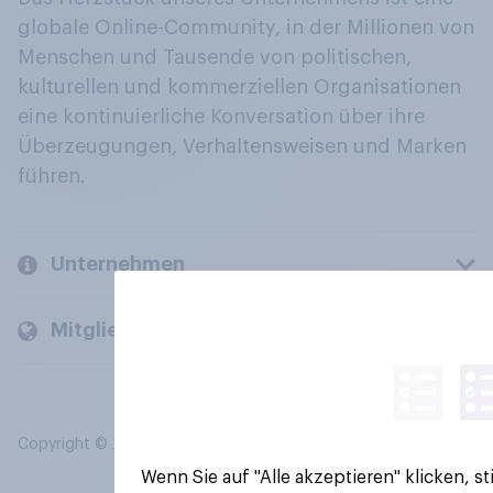
globale Online-Community, in der Millionen von
Menschen und Tausende von politischen,
kulturellen und kommerziellen Organisationen
eine kontinuierliche Konversation über ihre
Überzeugungen, Verhaltensweisen und Marken
führen.
Unternehmen
Mitglieder und Kunden
Copyright © 2026 YouGov PLC. Alle Rechte vorbehalten.
Wenn Sie auf "Alle akzeptieren" klicken, 