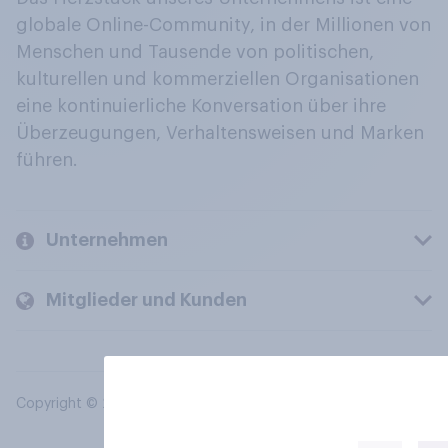
globale Online-Community, in der Millionen von
Menschen und Tausende von politischen,
kulturellen und kommerziellen Organisationen
eine kontinuierliche Konversation über ihre
Überzeugungen, Verhaltensweisen und Marken
führen.
Unternehmen
Mitglieder und Kunden
Copyright © 2026 YouGov PLC. Alle Rechte vorbehalten.