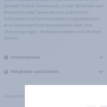
globale Online-Community, in der Millionen von
Menschen und Tausende von politischen,
kulturellen und kommerziellen Organisationen
eine kontinuierliche Konversation über ihre
Überzeugungen, Verhaltensweisen und Marken
führen.
Unternehmen
Mitglieder und Kunden
Copyright © 2026 YouGov PLC. Alle Rechte vorbehalten.