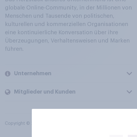
globale Online-Community, in der Millionen von
Menschen und Tausende von politischen,
kulturellen und kommerziellen Organisationen
eine kontinuierliche Konversation über ihre
Überzeugungen, Verhaltensweisen und Marken
führen.
Unternehmen
Mitglieder und Kunden
Copyright © 2026 YouGov PLC. Alle Rechte vorbehalten.