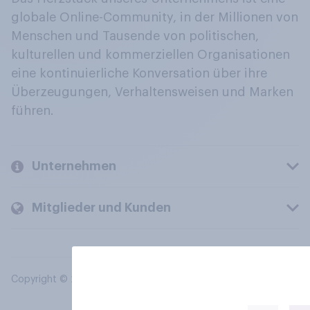
globale Online-Community, in der Millionen von
Menschen und Tausende von politischen,
kulturellen und kommerziellen Organisationen
eine kontinuierliche Konversation über ihre
Überzeugungen, Verhaltensweisen und Marken
führen.
Unternehmen
Mitglieder und Kunden
Copyright © 2026 YouGov PLC. Alle Rechte vorbehalten.