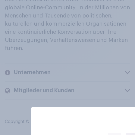
globale Online-Community, in der Millionen von
Menschen und Tausende von politischen,
kulturellen und kommerziellen Organisationen
eine kontinuierliche Konversation über ihre
Überzeugungen, Verhaltensweisen und Marken
führen.
Unternehmen
Mitglieder und Kunden
Copyright © 2026 YouGov PLC. Alle Rechte vorbehalten.