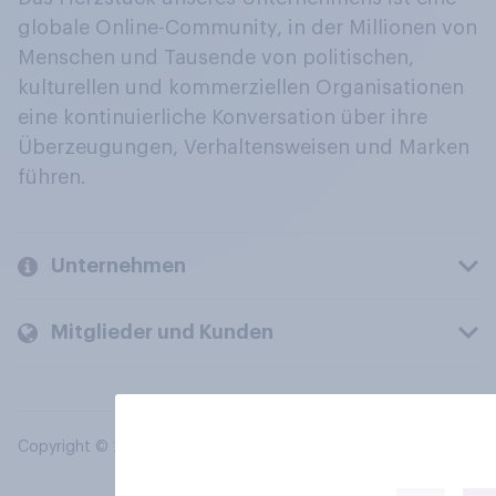
globale Online-Community, in der Millionen von
Menschen und Tausende von politischen,
kulturellen und kommerziellen Organisationen
eine kontinuierliche Konversation über ihre
Überzeugungen, Verhaltensweisen und Marken
führen.
Unternehmen
Mitglieder und Kunden
Copyright © 2026 YouGov PLC. Alle Rechte vorbehalten.