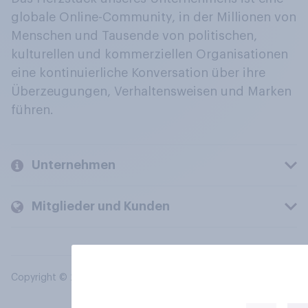
globale Online-Community, in der Millionen von
Menschen und Tausende von politischen,
kulturellen und kommerziellen Organisationen
eine kontinuierliche Konversation über ihre
Überzeugungen, Verhaltensweisen und Marken
führen.
Unternehmen
Mitglieder und Kunden
Copyright © 2026 YouGov PLC. Alle Rechte vorbehalten.