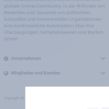
globale Online-Community, in der Millionen von
Menschen und Tausende von politischen,
kulturellen und kommerziellen Organisationen
eine kontinuierliche Konversation über ihre
Überzeugungen, Verhaltensweisen und Marken
führen.
Unternehmen
Mitglieder und Kunden
Copyright © 2026 YouGov PLC. Alle Rechte vorbehalten.