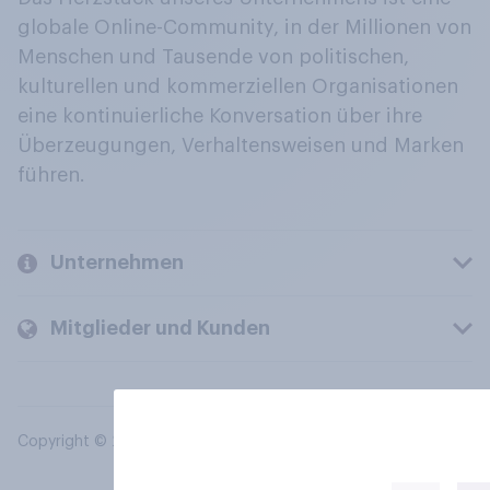
globale Online-Community, in der Millionen von
Menschen und Tausende von politischen,
kulturellen und kommerziellen Organisationen
eine kontinuierliche Konversation über ihre
Überzeugungen, Verhaltensweisen und Marken
führen.
Unternehmen
Mitglieder und Kunden
Copyright © 2026 YouGov PLC. Alle Rechte vorbehalten.