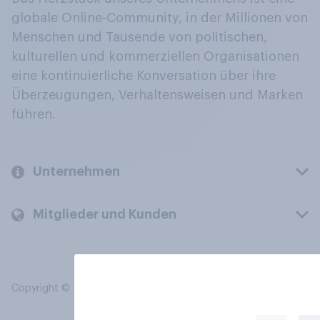
globale Online-Community, in der Millionen von
Menschen und Tausende von politischen,
kulturellen und kommerziellen Organisationen
eine kontinuierliche Konversation über ihre
Überzeugungen, Verhaltensweisen und Marken
führen.
Unternehmen
Mitglieder und Kunden
Copyright © 2026 YouGov PLC. Alle Rechte vorbehalten.