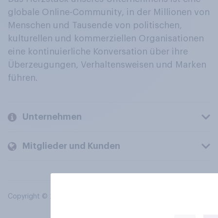
globale Online-Community, in der Millionen von
Menschen und Tausende von politischen,
kulturellen und kommerziellen Organisationen
eine kontinuierliche Konversation über ihre
Überzeugungen, Verhaltensweisen und Marken
führen.
Unternehmen
Mitglieder und Kunden
Copyright © 2026 YouGov PLC. Alle Rechte vorbehalten.