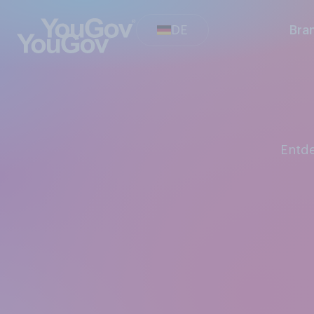
DE
Bra
Entd