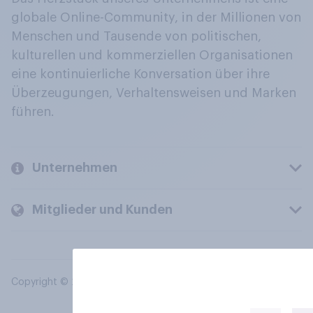
globale Online-Community, in der Millionen von
Menschen und Tausende von politischen,
kulturellen und kommerziellen Organisationen
eine kontinuierliche Konversation über ihre
Überzeugungen, Verhaltensweisen und Marken
führen.
Unternehmen
Mitglieder und Kunden
Copyright © 2026 YouGov PLC. Alle Rechte vorbehalten.