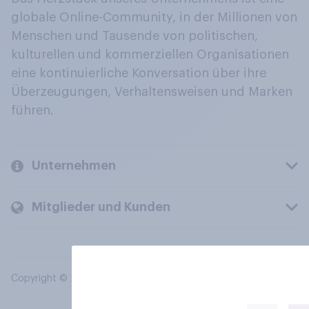
globale Online-Community, in der Millionen von
Menschen und Tausende von politischen,
kulturellen und kommerziellen Organisationen
eine kontinuierliche Konversation über ihre
Überzeugungen, Verhaltensweisen und Marken
führen.
Unternehmen
Mitglieder und Kunden
Copyright © 2026 YouGov PLC. Alle Rechte vorbehalten.