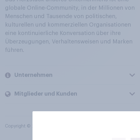
globale Online-Community, in der Millionen von
Menschen und Tausende von politischen,
kulturellen und kommerziellen Organisationen
eine kontinuierliche Konversation über ihre
Überzeugungen, Verhaltensweisen und Marken
führen.
Unternehmen
Mitglieder und Kunden
Copyright © 2026 YouGov PLC. Alle Rechte vorbehalten.