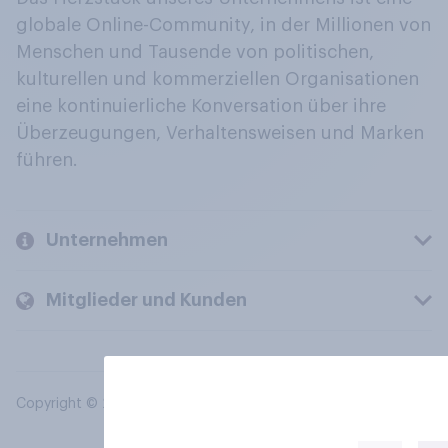
globale Online-Community, in der Millionen von
Menschen und Tausende von politischen,
kulturellen und kommerziellen Organisationen
eine kontinuierliche Konversation über ihre
Überzeugungen, Verhaltensweisen und Marken
führen.
Unternehmen
Mitglieder und Kunden
Copyright © 2026 YouGov PLC. Alle Rechte vorbehalten.