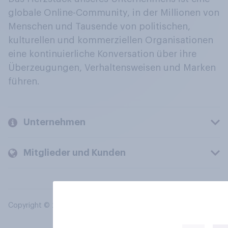
globale Online-Community, in der Millionen von
Menschen und Tausende von politischen,
kulturellen und kommerziellen Organisationen
eine kontinuierliche Konversation über ihre
Überzeugungen, Verhaltensweisen und Marken
führen.
Unternehmen
Mitglieder und Kunden
Copyright © 2026 YouGov PLC. Alle Rechte vorbehalten.