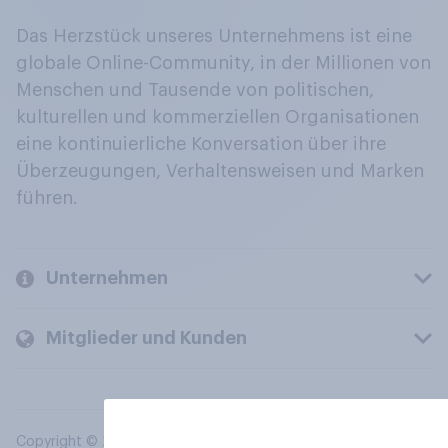
Das Herzstück unseres Unternehmens ist eine
globale Online-Community, in der Millionen von
Menschen und Tausende von politischen,
kulturellen und kommerziellen Organisationen
eine kontinuierliche Konversation über ihre
Überzeugungen, Verhaltensweisen und Marken
führen.
Unternehmen
Mitglieder und Kunden
Copyright © 2026 YouGov PLC. Alle Rechte vorbehalten.