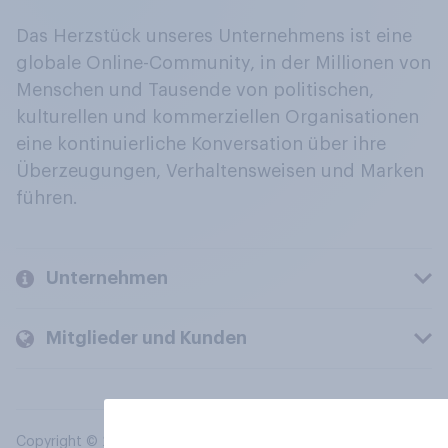
Das Herzstück unseres Unternehmens ist eine
globale Online-Community, in der Millionen von
Menschen und Tausende von politischen,
kulturellen und kommerziellen Organisationen
eine kontinuierliche Konversation über ihre
Überzeugungen, Verhaltensweisen und Marken
führen.
Unternehmen
Mitglieder und Kunden
Copyright © 2026 YouGov PLC. Alle Rechte vorbehalten.