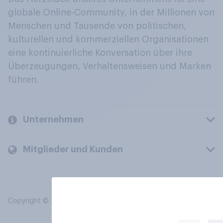
globale Online-Community, in der Millionen von
Menschen und Tausende von politischen,
kulturellen und kommerziellen Organisationen
eine kontinuierliche Konversation über ihre
Überzeugungen, Verhaltensweisen und Marken
führen.
Unternehmen
Mitglieder und Kunden
Copyright © 2026 YouGov PLC. Alle Rechte vorbehalten.