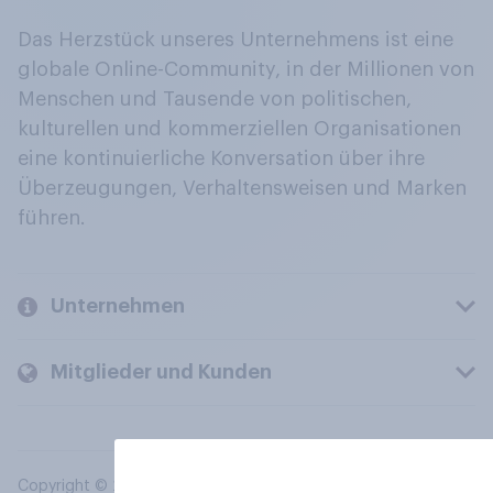
Das Herzstück unseres Unternehmens ist eine
globale Online-Community, in der Millionen von
Menschen und Tausende von politischen,
kulturellen und kommerziellen Organisationen
eine kontinuierliche Konversation über ihre
Überzeugungen, Verhaltensweisen und Marken
führen.
Unternehmen
Mitglieder und Kunden
Copyright © 2026 YouGov PLC. Alle Rechte vorbehalten.