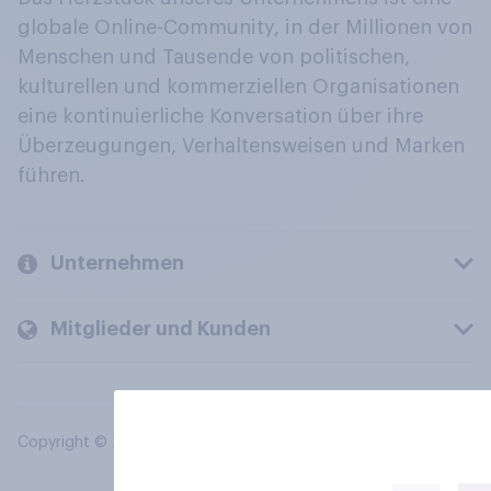
globale Online-Community, in der Millionen von
Menschen und Tausende von politischen,
kulturellen und kommerziellen Organisationen
eine kontinuierliche Konversation über ihre
Überzeugungen, Verhaltensweisen und Marken
führen.
Unternehmen
Mitglieder und Kunden
Copyright © 2026 YouGov PLC. Alle Rechte vorbehalten.