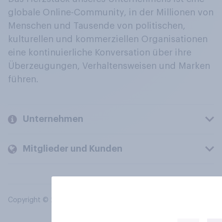
globale Online-Community, in der Millionen von
Menschen und Tausende von politischen,
kulturellen und kommerziellen Organisationen
eine kontinuierliche Konversation über ihre
Überzeugungen, Verhaltensweisen und Marken
führen.
Unternehmen
Mitglieder und Kunden
Copyright © 2026 YouGov PLC. Alle Rechte vorbehalten.