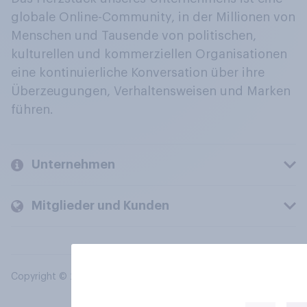
globale Online-Community, in der Millionen von
Menschen und Tausende von politischen,
kulturellen und kommerziellen Organisationen
eine kontinuierliche Konversation über ihre
Überzeugungen, Verhaltensweisen und Marken
führen.
Unternehmen
Mitglieder und Kunden
Copyright © 2026 YouGov PLC. Alle Rechte vorbehalten.