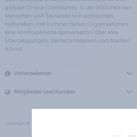
globale Online-Community, in der Millionen von
Menschen und Tausende von politischen,
kulturellen und kommerziellen Organisationen
eine kontinuierliche Konversation über ihre
Überzeugungen, Verhaltensweisen und Marken
führen.
Unternehmen
Mitglieder und Kunden
Copyright © 2026 YouGov PLC. Alle Rechte vorbehalten.