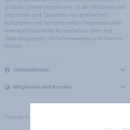
globale Online-Community, in der Millionen von
Menschen und Tausende von politischen,
kulturellen und kommerziellen Organisationen
eine kontinuierliche Konversation über ihre
Überzeugungen, Verhaltensweisen und Marken
führen.
Unternehmen
Mitglieder und Kunden
Copyright © 2026 YouGov PLC. Alle Rechte vorbehalten.