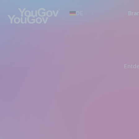
DE
Bra
Entd