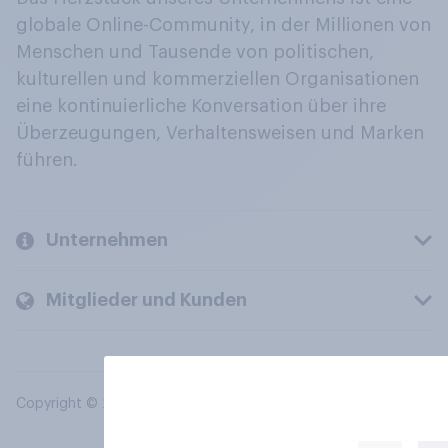
globale Online-Community, in der Millionen von
Menschen und Tausende von politischen,
kulturellen und kommerziellen Organisationen
eine kontinuierliche Konversation über ihre
Überzeugungen, Verhaltensweisen und Marken
führen.
Unternehmen
Mitglieder und Kunden
Copyright © 2026 YouGov PLC. Alle Rechte vorbehalten.