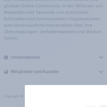
globale Online-Community, in der Millionen von
Menschen und Tausende von politischen,
kulturellen und kommerziellen Organisationen
eine kontinuierliche Konversation über ihre
Überzeugungen, Verhaltensweisen und Marken
führen.
Unternehmen
Mitglieder und Kunden
Copyright © 2026 YouGov PLC. Alle Rechte vorbehalten.