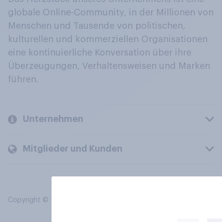
globale Online-Community, in der Millionen von
Menschen und Tausende von politischen,
kulturellen und kommerziellen Organisationen
eine kontinuierliche Konversation über ihre
Überzeugungen, Verhaltensweisen und Marken
führen.
Unternehmen
Mitglieder und Kunden
Copyright © 2026 YouGov PLC. Alle Rechte vorbehalten.