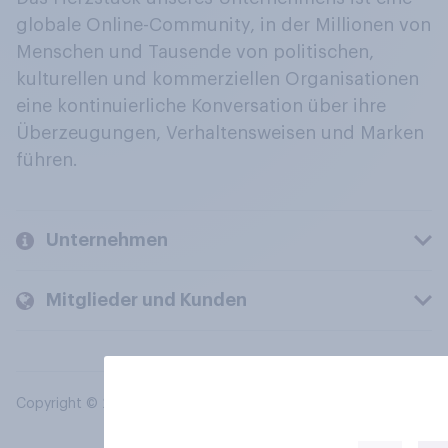
globale Online-Community, in der Millionen von
Menschen und Tausende von politischen,
kulturellen und kommerziellen Organisationen
eine kontinuierliche Konversation über ihre
Überzeugungen, Verhaltensweisen und Marken
führen.
Unternehmen
Mitglieder und Kunden
Copyright © 2026 YouGov PLC. Alle Rechte vorbehalten.