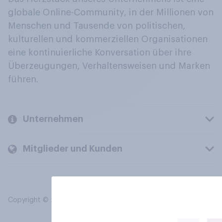
globale Online-Community, in der Millionen von
Menschen und Tausende von politischen,
kulturellen und kommerziellen Organisationen
eine kontinuierliche Konversation über ihre
Überzeugungen, Verhaltensweisen und Marken
führen.
Unternehmen
Mitglieder und Kunden
Copyright © 2026 YouGov PLC. Alle Rechte vorbehalten.