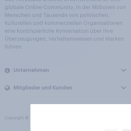
globale Online-Community, in der Millionen von
Menschen und Tausende von politischen,
kulturellen und kommerziellen Organisationen
eine kontinuierliche Konversation über ihre
Überzeugungen, Verhaltensweisen und Marken
führen.
Unternehmen
Mitglieder und Kunden
Copyright © 2026 YouGov PLC. Alle Rechte vorbehalten.