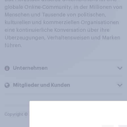
globale Online-Community, in der Millionen von
Menschen und Tausende von politischen,
kulturellen und kommerziellen Organisationen
eine kontinuierliche Konversation über ihre
Überzeugungen, Verhaltensweisen und Marken
führen.
Unternehmen
Mitglieder und Kunden
Copyright © 2026 YouGov PLC. Alle Rechte vorbehalten.