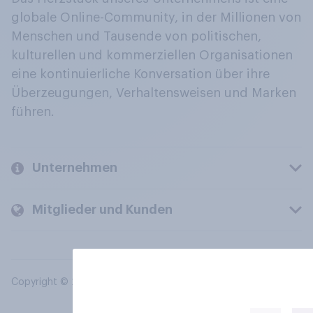
globale Online-Community, in der Millionen von
Menschen und Tausende von politischen,
kulturellen und kommerziellen Organisationen
eine kontinuierliche Konversation über ihre
Überzeugungen, Verhaltensweisen und Marken
führen.
Unternehmen
Mitglieder und Kunden
Copyright © 2026 YouGov PLC. Alle Rechte vorbehalten.